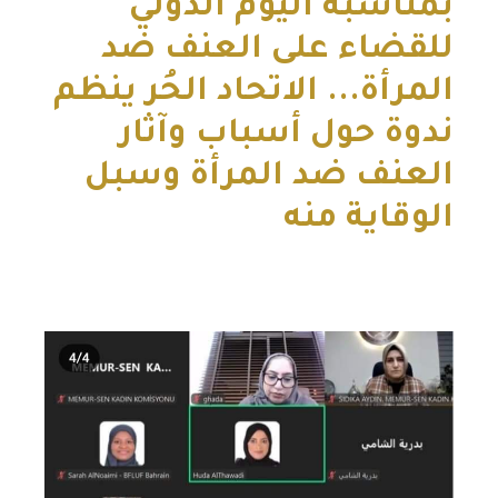
بمناسبة اليوم الدولي
للقضاء على العنف ضد
المرأة... الاتحاد الحُر ينظم
ندوة حول أسباب وآثار
العنف ضد المرأة وسبل
الوقاية منه