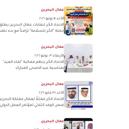
حول النظام الإلكتروني لخدمات شؤون
النقابات العمالية
عمال البحرين
الأحد ١٤ يونيو ٢٠٢٦
الاتحاد الحُر لنقابات عمال البحرين يطلق
حملة "الحُر للسلامة" تزامناً مع بدء تطب
حظر العمل وقت الظهيرة خلال فصل
الصيف
عمال البحرين
الأربعاء ٠٣ يونيو ٢٠٢٦
الاتحاد الحُر ينظم فعالية "لقاء العيد"
بمناسبة عيد الاضحى المبارك
عمال البحرين
الأحد ٣١ مايو ٢٠٢٦
الاتحاد الحُر ممثلاً لعمال مملكة البحرين
ضمن الوفد الثلاثي لمؤتمر العمل الدولي
للدورة (114)
عمال البحرين