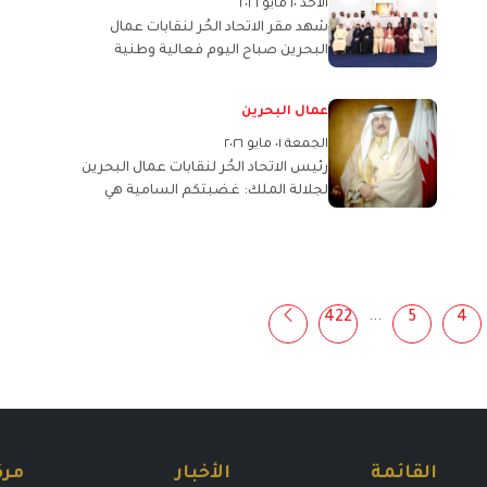
الأحد ١٠ مايو ٢٠٢٦
شهد مقر الاتحاد الحُر لنقابات عمال
البحرين صباح اليوم فعالية وطنية
مؤتمر
بعنوان: «عمال الوطن… ولاءٌ للقيادة
وإخلاصٌ في الميدان»
عمال البحرين
الجمعة ٠١ مايو ٢٠٢٦
رئيس الاتحاد الحُر لنقابات عمال البحرين
لجلالة الملك: غضبتكم السامية هي
غضبة كل عامل بحريني شريف يرى في
جلالتكم صمام الأمان ورمز الوحدة
...
422
5
4
القائمة
الأخبار
مرك