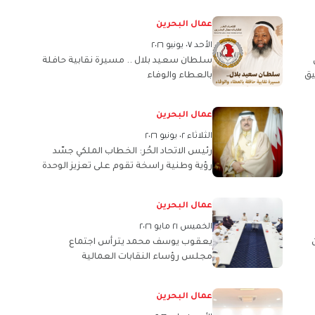
الوحدة العمالية ومواصلة العمل المشترك
عمال البحرين
الأحد ٠٧ يونيو ٢٠٢٦
سلطان سعيد بلال .. مسيرة نقابية حافلة
يق
بالعطاء والوفاء
عمال البحرين
الثلاثاء ٠٢ يونيو ٢٠٢٦
رئيس الاتحاد الحُر: الخطاب الملكي جسّد
رؤية وطنية راسخة تقوم على تعزيز الوحدة
الوطنية وصون أمن البحرين واستقرارها
عمال البحرين
الخميس ٢١ مايو ٢٠٢٦
يعقوب يوسف محمد يترأس اجتماع
مجلس رؤساء النقابات العمالية
عمال البحرين