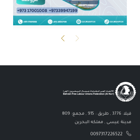
فيلا: 3776 , طريق : 915 , مجمع: 809
مدينة عيسى , مملكه البحرين
0097317226522