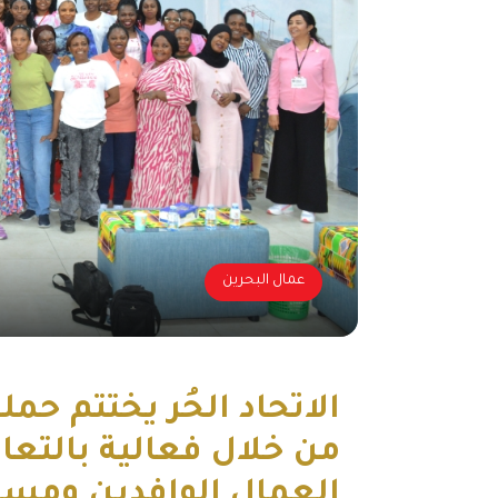
عمال البحرين
الاتحاد الحُر يختتم حم
من خلال فعالية بالتعا
العمال الوافدين ومست