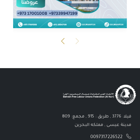
فيلا: 3776 , طريق : 915 , مجمع: 809
مدينة عيسى , مملكه البحرين
0097317226522