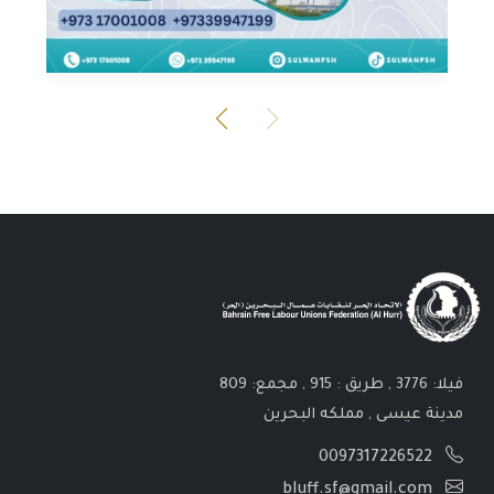
فيلا: 3776 , طريق : 915 , مجمع: 809
مدينة عيسى , مملكه البحرين
0097317226522
bluff.sf@gmail.com