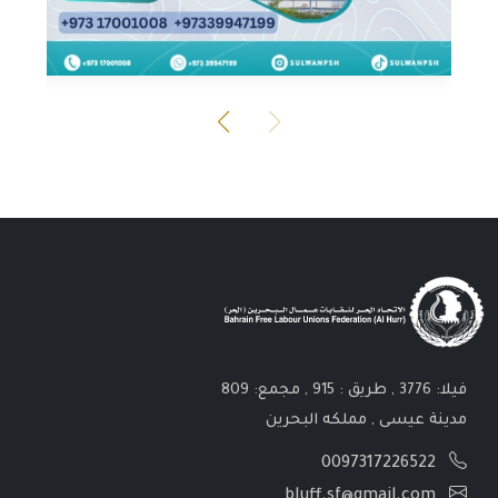
فيلا: 3776 , طريق : 915 , مجمع: 809
مدينة عيسى , مملكه البحرين
0097317226522
bluff.sf@gmail.com