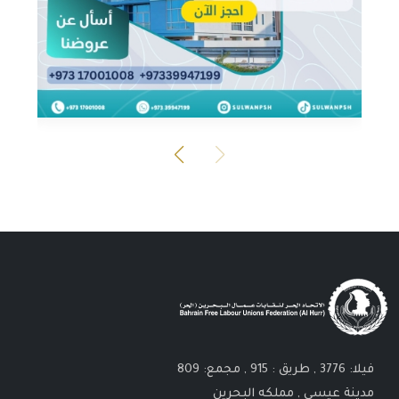
فيلا: 3776 , طريق : 915 , مجمع: 809
مدينة عيسى , مملكه البحرين