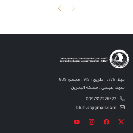
فيلا: 3776 , طريق : 915 , مجمع: 809
مدينة عيسى , مملكه البحرين
0097317226522
bluff.sf@gmail.com