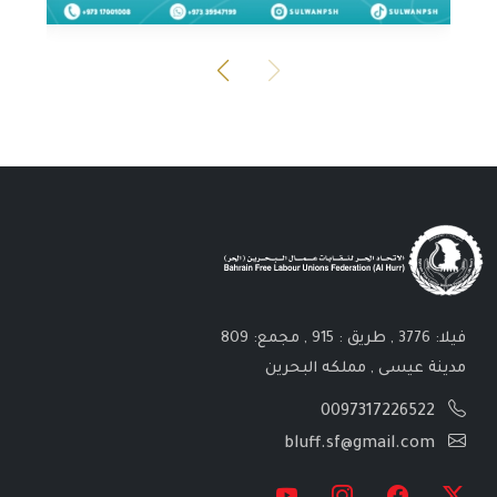
فيلا: 3776 , طريق : 915 , مجمع: 809
مدينة عيسى , مملكه البحرين
0097317226522
bluff.sf@gmail.com