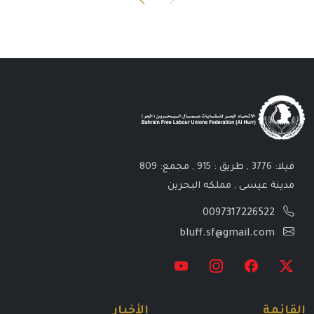
فيلا: 3776 , طريق : 915 , مجمع: 809
مدينة عيسى , مملكه البحرين
0097317226522
bluff.sf@gmail.com
القائمة
الأخبار