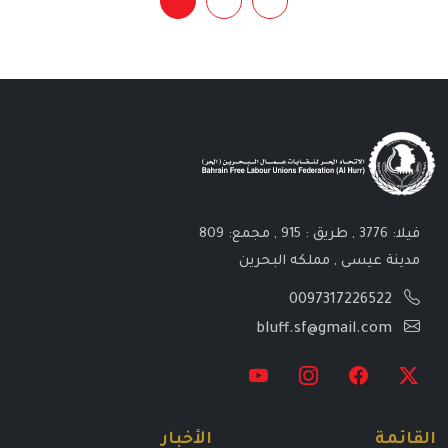
فيلا: 3776 , طريق : 915 , مجمع: 809
مدينة عيسى , مملكه البحرين
0097317226522
bluff.sf@gmail.com
القائمة
الأخبار