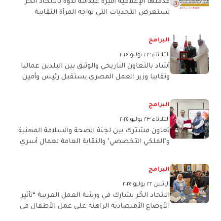
قدمتها الإعلامية أميرة عبدالله ندوة بالاتحاد الحُر
تستعرض التحديات التي تواجه المرأة النقابية
وتطالب بضرورة تعديل لوائح النقابات لتضمن تمثيل
عادل للمرأة
البرامج
الثلاثاء ٢٣ يوليو ٢٠٢٤
أشاد بالتعاون التاريخي والوثيق بين البلدين عماليا
ونقابيا وزير العمل المصري يستقبل رئيس وأمين
عام الاتحاد الحُر لنقابات عمال البحرين
البرامج
الثلاثاء ٢٣ يوليو ٢٠٢٤
تعاون مشترك بين لجنة الصحة والسلامة المهنية
و"الملكي التخصصي" والنقابة العامة لعمال أسري
في محاضرة "مخاطر الإجهاد الحراري".
البرامج
الإثنين ٢٢ يوليو ٢٠٢٤
الاتحاد الحُر يشارك في ورشة العمل العربية “تأثير
الأوضاع الأقتصادية الراهنة على عمل الأطفال في
البلدان العربية”.