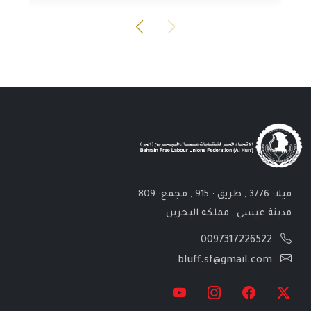
فيلا: 3776 , طريق : 915 , مجمع: 809
مدينة عيسى , مملكه البحرين
0097317226522
bluff.sf@gmail.com