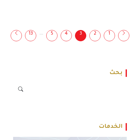
لإعلاميي النقابات
...
13
5
4
3
2
1
بحث
الخدمات